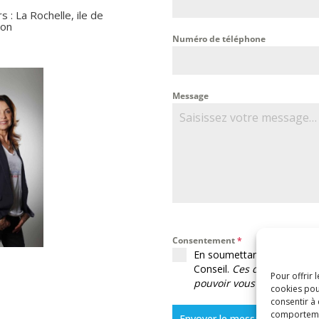
 : La Rochelle, ile de
ron
Numéro de téléphone
Message
Consentement
*
En soumettant le formulaire
Conseil.
Ces données sont 
Pour offrir 
pouvoir vous contacter su
cookies pou
consentir à
comportement
Envoyer le message