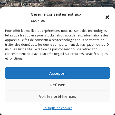
Gérer le consentement aux
La Rochelle – T3 Aperçu mer –
cookies
Viager Occupé
Pour offrir les meilleures expériences, nous utilisons des technologies
La Rochelle (17000)
telles que les cookies pour stocker et/ou accéder aux informations des
Le vendeur conserve son habitation jusqu’à son départ en
appareils. Le fait de consentir à ces technologies nous permettra de
maison...
traiter des données telles que le comportement de navigation ou les ID
uniques sur ce site. Le fait de ne pas consentir ou de retirer son
2
des lits
1
bain
70.91
m²
consentement peut avoir un effet négatif sur certaines caractéristiques
et fonctions.
APPARTEMENT
VIAGER
Accepter
Powered by
Estatik
Refuser
Voir les préférences
TARIFS
MENTIONS LEGALES
RGPD
LEXIQUE
Politique de cookies
Neve
| Propulsé par
WordPress