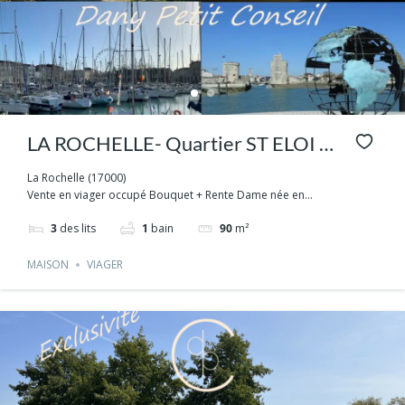
LA ROCHELLE- Quartier ST ELOI –
Maison en viager occupé -15 min à
La Rochelle (17000)
Vente en viager occupé Bouquet + Rente Dame née en...
pied du marché
3
des lits
1
bain
90
m²
MAISON
VIAGER