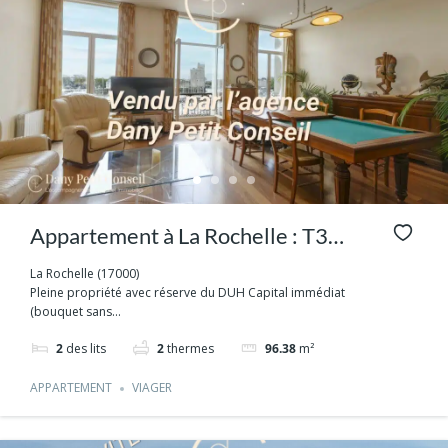
Appartement à La Rochelle : T3
avec vue sur le Vieux-Port
La Rochelle (17000)
Pleine propriété avec réserve du DUH Capital immédiat
(bouquet sans...
2
des lits
2
thermes
96.38
m²
APPARTEMENT
VIAGER