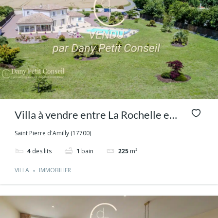
Villa à vendre entre La Rochelle et
Niort : piscine et grand terrain
Saint Pierre d'Amilly (17700)
4
des lits
1
bain
225
m²
VILLA
IMMOBILIER