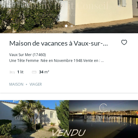
Maison de vacances à Vaux-sur-
Mer – à 450m plage – Capital
Vaux Sur Mer (17460)
Une Tête Femme Née en Novembre 1948 Vente en : ...
unique sans Rente
1
lit
34
m²
MAISON
VIAGER