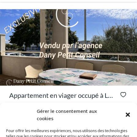
Appartement en viager occupé à La
Rochelle quartier Minimes – T3
La Rochelle (17000)
Gérer le consentement aux
En optant pour ce viager occupé, vous devenez propriétaire
avec garage
cookies
d’un...
2
des lits
1
bain
76
m²
Pour offrir les meilleures expériences, nous utilisons des technologies
telles que les cookies pour stocker et/ou accéder aux informations des