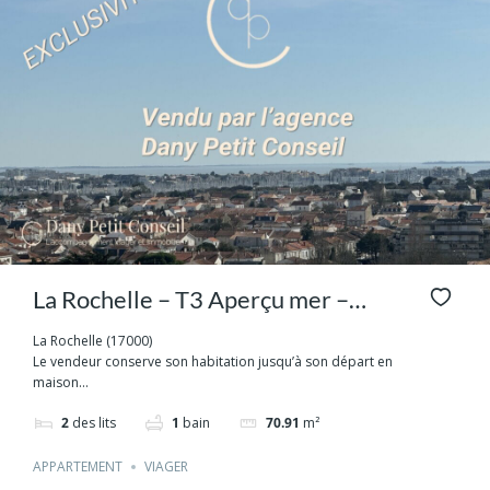
La Rochelle – T3 Aperçu mer –
Viager Occupé
La Rochelle (17000)
Le vendeur conserve son habitation jusqu’à son départ en
maison...
2
des lits
1
bain
70.91
m²
APPARTEMENT
VIAGER