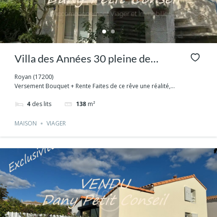
Villa des Années 30 pleine de
charme au cœur de Royan Viager
Royan (17200)
Versement Bouquet + Rente Faites de ce rêve une réalité,...
occupé
4
des lits
138
m²
MAISON
VIAGER