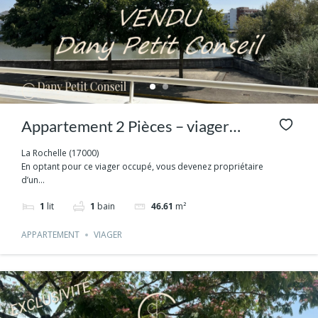
Appartement 2 Pièces – viager
occupé – La Rochelle – Quartier
La Rochelle (17000)
En optant pour ce viager occupé, vous devenez propriétaire
Universitaire
d’un...
1
lit
1
bain
46.61
m²
APPARTEMENT
VIAGER