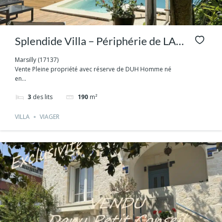
Splendide Villa – Périphérie de LA
ROCHELLE, face à L’ILE DE RÉ.
Marsilly (17137)
Vente Pleine propriété avec réserve de DUH Homme né
Capital unique sans Rente
en...
3
des lits
190
m²
VILLA
VIAGER