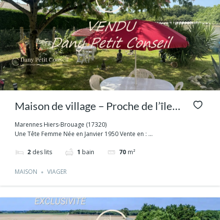
Maison de village – Proche de l’île
d’Oléron – 3 pièces – Capital
Marennes Hiers-Brouage (17320)
Une Tête Femme Née en Janvier 1950 Vente en : ...
unique sans Rente
2
des lits
1
bain
70
m²
MAISON
VIAGER