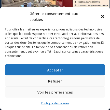
Gérer le consentement aux
LA ROCHELLE – Porte
cookies
Royale – Petit Hôtel
Pour offrir les meilleures expériences, nous utilisons des technologies
La Rochelle (17000)
€290,500
telles que les cookies pour stocker et/ou accéder aux informations des
Vente en viager occupé Une tête homme né en
Particulier de1789
appareils. Le fait de consentir à ces technologies nous permettra de
Janvier...
traiter des données telles que le comportement de navigation ou les ID
Investissement – viager
uniques sur ce site. Le fait de ne pas consentir ou de retirer son
5
des lits
179
m²
consentement peut avoir un effet négatif sur certaines caractéristiques
occupé
et fonctions.
MAISON
VIAGER
Accepter
Powered by
Estatik
Refuser
Voir les préférences
TARIFS
MENTIONS LEGALES
RGPD
LEXIQUE
Politique de cookies
Neve
| Propulsé par
WordPress