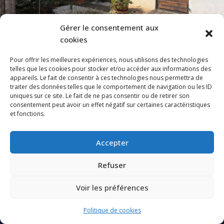
Gérer le consentement aux
Maison en viager au Bois-Plage-en-
cookies
Ré : proximité commerces et plage
Pour offrir les meilleures expériences, nous utilisons des technologies
Le Bois Plage en Ré (17580)
telles que les cookies pour stocker et/ou accéder aux informations des
Vente en Pleine Propriété avec réserve du Droit d’Usage et...
appareils. Le fait de consentir à ces technologies nous permettra de
traiter des données telles que le comportement de navigation ou les ID
2
des lits
1
bain
74
m²
uniques sur ce site. Le fait de ne pas consentir ou de retirer son
consentement peut avoir un effet négatif sur certaines caractéristiques
MAISON
VIAGER
et fonctions.
Accepter
Powered by
Estatik
Refuser
Voir les préférences
TARIFS
MENTIONS LEGALES
RGPD
LEXIQUE
Politique de cookies
Neve
| Propulsé par
WordPress