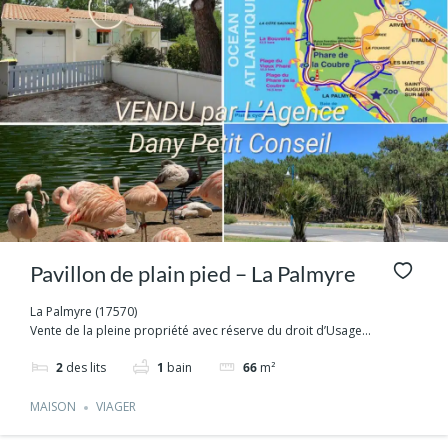
Pavillon de plain pied – La Palmyre
La Palmyre (17570)
Vente de la pleine propriété avec réserve du droit d’Usage...
2
des lits
1
bain
66
m²
MAISON
VIAGER