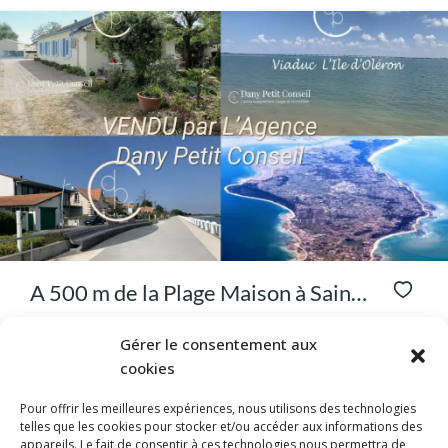
A 500 m de la Plage Maison à Saint
Trojan Les Bains
Saint-Trojan-Les-Bains (17370)
Gérer le consentement aux
Achat en pleine propriété avec réserve de Droit d’Usage
cookies
et...
4
des lits
1
bain
120
m²
Pour offrir les meilleures expériences, nous utilisons des technologies
telles que les cookies pour stocker et/ou accéder aux informations des
appareils. Le fait de consentir à ces technologies nous permettra de
MAISON
VIAGER