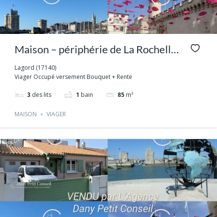
Maison – périphérie de La Rochelle
Viager occupé
Lagord (17140)
Viager Occupé versement Bouquet + Rente
3
des lits
1
bain
85
m²
MAISON
VIAGER