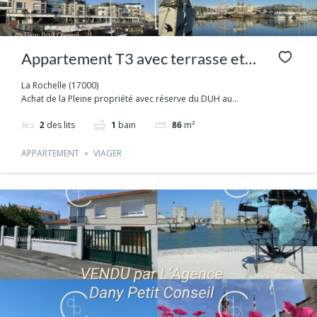
Appartement T3 avec terrasse et
garage Quartier Médiathèque LA
La Rochelle (17000)
Achat de la Pleine propriété avec réserve du DUH au...
ROCHELLE
2
des lits
1
bain
86
m²
APPARTEMENT
VIAGER