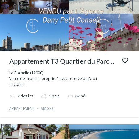
Appartement T3 Quartier du Parc –
La Rochelle
La Rochelle (17000)
Vente de la pleine propriété avec réserve du Droit
d’Usage...
2
des lits
1
bain
82
m²
APPARTEMENT
VIAGER