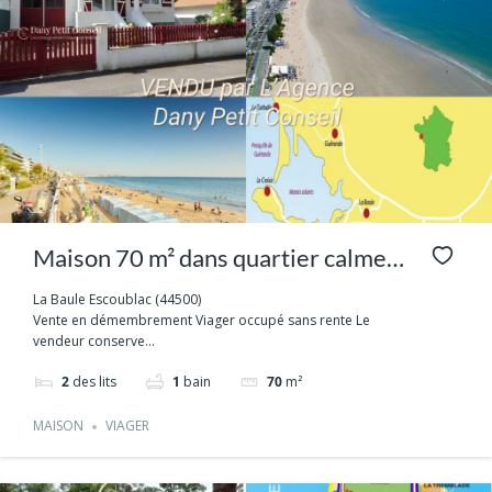
Maison 70 m² dans quartier calme –
750 m de la plage La Baule
La Baule Escoublac (44500)
Vente en démembrement Viager occupé sans rente Le
Escoublac
vendeur conserve...
2
des lits
1
bain
70
m²
MAISON
VIAGER