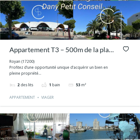
Appartement T3 – 500m de la plage
ROYAN – Sur la Côte Atlantique
Royan (17200)
Profitez d’une opportunité unique d’acquérir un bien en
pleine propriété...
2
des lits
1
bain
53
m²
APPARTEMENT
VIAGER