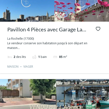
Pavillon 4 Pièces avec Garage La
Rochelle
La Rochelle (17000)
Le vendeur conserve son habitation jusqu’à son départ en
maison...
2
des lits
1
bain
85
m²
MAISON
VIAGER