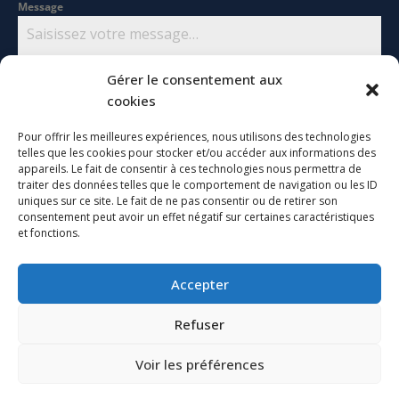
Message
Gérer le consentement aux
cookies
Pour offrir les meilleures expériences, nous utilisons des technologies
0 / 180
telles que les cookies pour stocker et/ou accéder aux informations des
appareils. Le fait de consentir à ces technologies nous permettra de
traiter des données telles que le comportement de navigation ou les ID
Consentement
*
uniques sur ce site. Le fait de ne pas consentir ou de retirer son
En soumettant le formulaire j'accepte d'être contacté par
consentement peut avoir un effet négatif sur certaines caractéristiques
Dany Petit Conseil.
Ces données sont collectées
et fonctions.
uniquement dans le but de pouvoir vous contacter suite
à votre demande.
Accepter
Envoyer le message
Refuser
Voir les préférences
TARIFS
MENTIONS LEGALES
RGPD
LEXIQUE