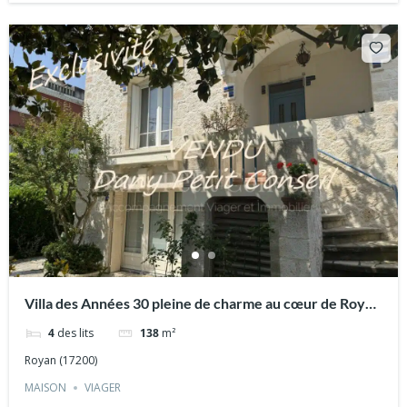
Villa des Années 30 pleine de charme au cœur de Royan
Viager occupé
4
des lits
138
m²
Royan (17200)
MAISON
VIAGER