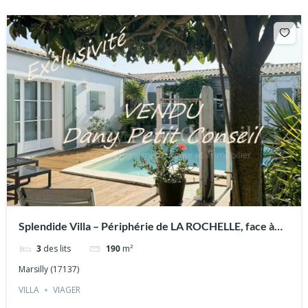
Splendide Villa – Périphérie de LA ROCHELLE, face à
L’ILE DE RÉ. Capital unique sans Rente
3
des lits
190
m²
Marsilly (17137)
VILLA
VIAGER