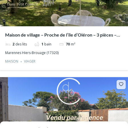
Maison de village – Proche de l’île d’Oléron – 3 pièces –
Capital unique sans Rente
2
des lits
1
bain
70
m²
Marennes Hiers-Brouage (17320)
MAISON
VIAGER